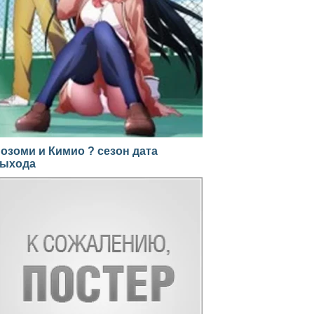
озоми и Кимио ? сезон дата
ыхода