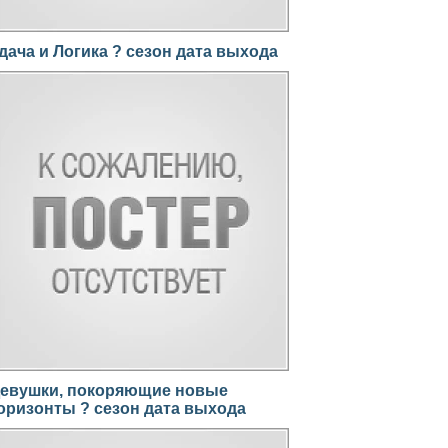
дача и Логика ? сезон дата выхода
евушки, покоряющие новые
оризонты ? сезон дата выхода