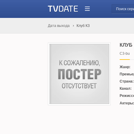
Дата выхода
Клуб К3
КЛУБ 
C3-bu
Жанр:
Премье
Страна:
Канал:
Режисс
Актеры