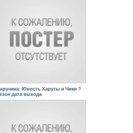
аручика: Юность Харуты и Чики ?
езон дата выхода