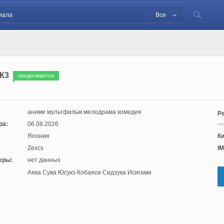
Все
К3
продолжается
аниме мультфильм мелодрама комедия
Ре
ра:
06.08.2026
Япония
Ки
Zexcs
IM
еры:
нет данных
:
Аяка Сува Юсукэ Кобаяси Сидзука Исигами