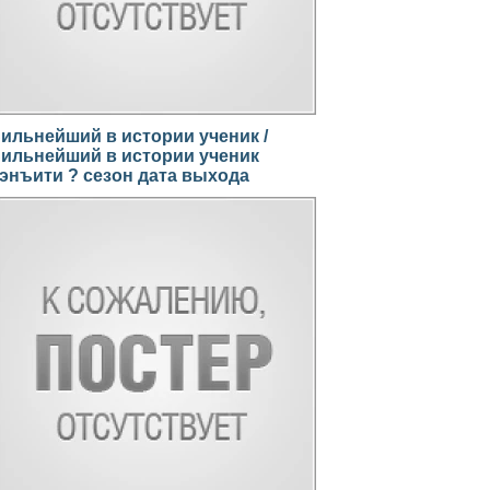
ильнейший в истории ученик /
ильнейший в истории ученик
энъити ? сезон дата выхода