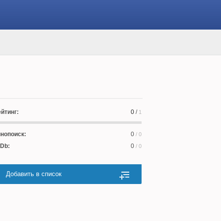
йтинг:
0
/
1
нопоиск:
0
/ 0
Db:
0
/ 0
Добавить в список