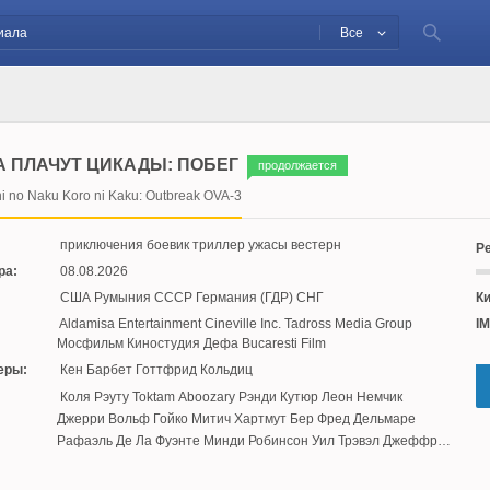
Все
А ПЛАЧУТ ЦИКАДЫ: ПОБЕГ
продолжается
i no Naku Koro ni Kaku: Outbreak OVA-3
приключения боевик триллер ужасы вестерн
Ре
ра:
08.08.2026
США Румыния СССР Германия (ГДР) СНГ
Ки
Aldamisa Entertainment Cineville Inc. Tadross Media Group
IM
Мосфильм Киностудия Дефа Bucaresti Film
еры:
Кен Барбет Готтфрид Кольдиц
:
Коля Рэуту Toktam Aboozary Рэнди Кутюр Леон Немчик
Джерри Вольф Гойко Митич Хартмут Бер Фред Дельмаре
Рафаэль Де Ла Фуэнте Минди Робинсон Уил Трэвэл Джеффри
Росс Алена Чехова Фред Людвиг Милан Бели Эльза Грубе-
Дайстер Хорст Кубе Чак Цито Селеста Торсон Том Ривера