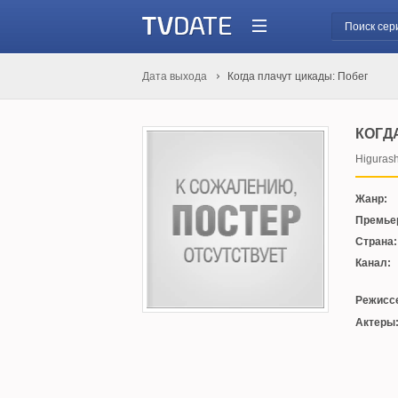
Дата выхода
Когда плачут цикады: Побег
КОГД
Higurash
Жанр:
Премье
Страна:
Канал:
Режисс
Актеры