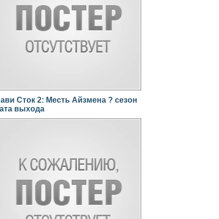
ави Сток 2: Месть Айзмена ? сезон
ата выхода