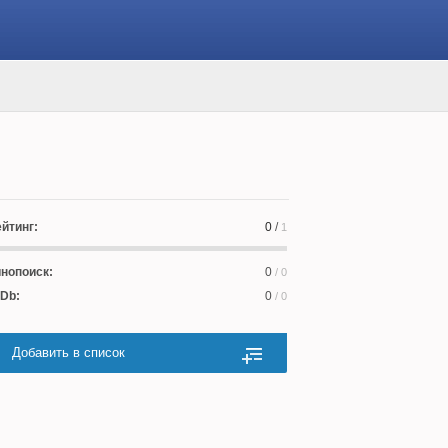
йтинг:
0
/
1
нопоиск:
0
/ 0
Db:
0
/ 0
Добавить в список