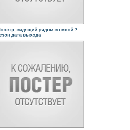
онстр, сидящий рядом со мной ?
езон дата выхода