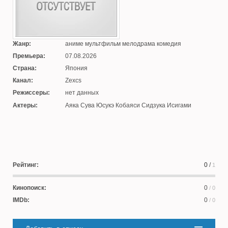
Жанр:
аниме мультфильм мелодрама комедия
Премьера:
07.08.2026
Страна:
Япония
Канал:
Zexcs
Режиссеры:
нет данных
Актеры:
Аяка Сува Юсукэ Кобаяси Сидзука Исигами
Рейтинг:
0
/
1
Кинопоиск:
0
/ 0
IMDb:
0
/ 0