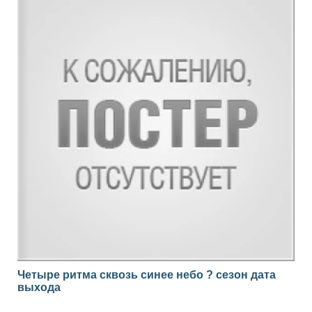
Четыре ритма сквозь синее небо ? сезон дата
выхода