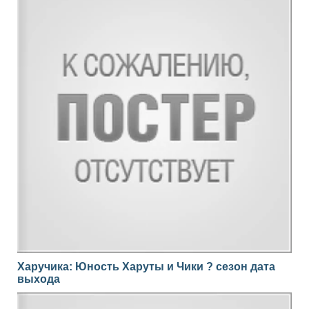
Харучика: Юность Харуты и Чики ? сезон дата
выхода