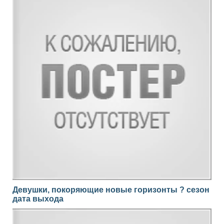
Девушки, покоряющие новые горизонты ? сезон
дата выхода