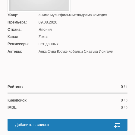
Жанр:
аниме мультфильм мелодрама комедия
Премьера:
09.08.2026
Страна:
Япония
Канал:
Zexcs
Режиссеры:
нет данных
Актеры:
Аяка Сува Юсукэ Кобаяси Сидзука Исигами
Рейтинг:
0
/
1
Кинопоиск:
0
/ 0
IMDb:
0
/ 0
Добавить в список