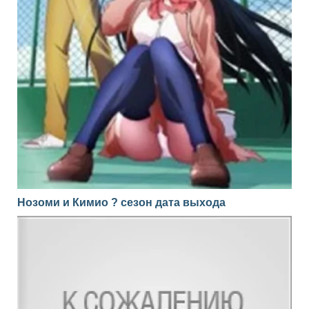
Нозоми и Кимио ? сезон дата выхода