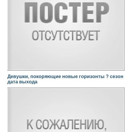
Девушки, покоряющие новые горизонты ? сезон
дата выхода