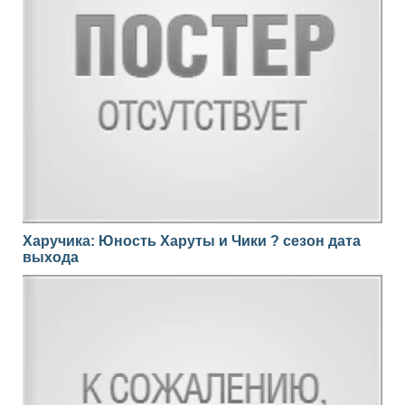
Харучика: Юность Харуты и Чики ? сезон дата
выхода