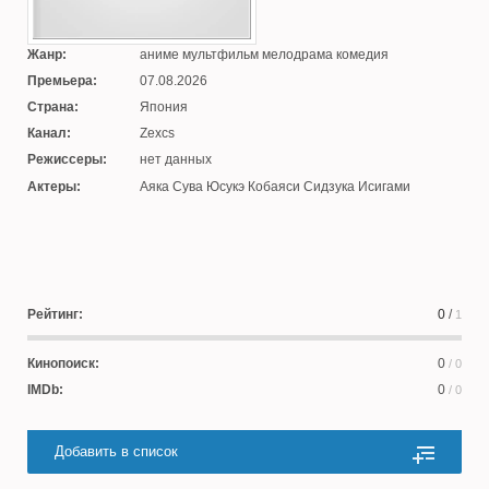
Жанр:
аниме мультфильм мелодрама комедия
Премьера:
07.08.2026
Страна:
Япония
Канал:
Zexcs
Режиссеры:
нет данных
Актеры:
Аяка Сува Юсукэ Кобаяси Сидзука Исигами
Рейтинг:
0
/
1
Кинопоиск:
0
/ 0
IMDb:
0
/ 0
Добавить в список