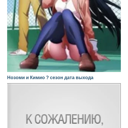
Нозоми и Кимио ? сезон дата выхода