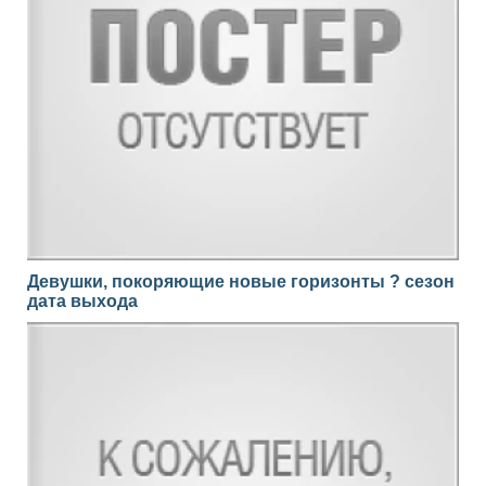
Девушки, покоряющие новые горизонты ? сезон
дата выхода