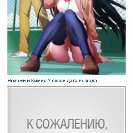
Нозоми и Кимио ? сезон дата выхода