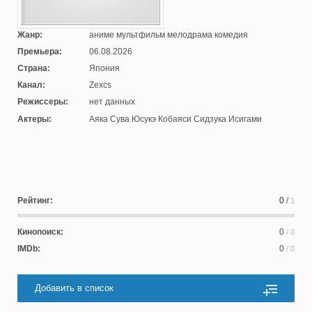
Жанр:
аниме мультфильм мелодрама комедия
Премьера:
06.08.2026
Страна:
Япония
Канал:
Zexcs
Режиссеры:
нет данных
Актеры:
Аяка Сува Юсукэ Кобаяси Сидзука Исигами
Рейтинг:
0
/
1
Кинопоиск:
0
/ 0
IMDb:
0
/ 0
Добавить в список