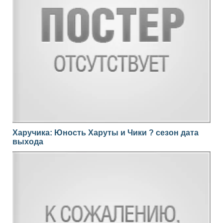
Харучика: Юность Харуты и Чики ? сезон дата
выхода