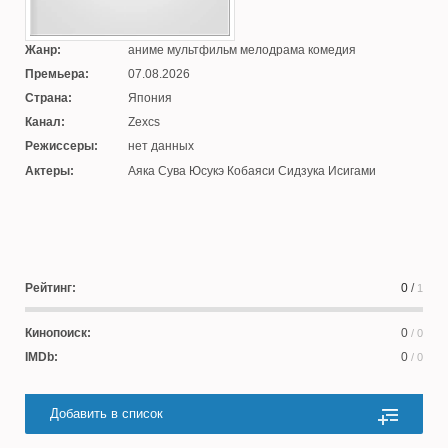
Жанр:
аниме мультфильм мелодрама комедия
Премьера:
07.08.2026
Страна:
Япония
Канал:
Zexcs
Режиссеры:
нет данных
Актеры:
Аяка Сува Юсукэ Кобаяси Сидзука Исигами
Рейтинг:
0
/
1
Кинопоиск:
0
/ 0
IMDb:
0
/ 0
Добавить в список