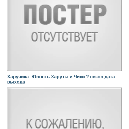
Харучика: Юность Харуты и Чики ? сезон дата
выхода