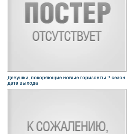
Девушки, покоряющие новые горизонты ? сезон
дата выхода