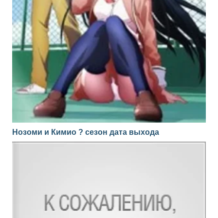
Нозоми и Кимио ? сезон дата выхода