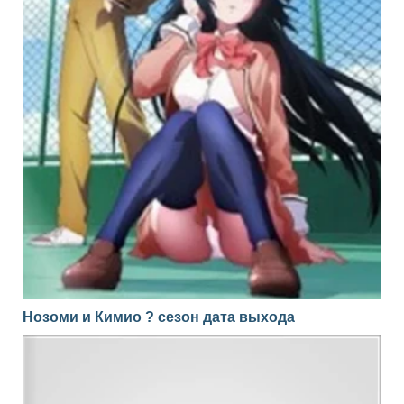
Нозоми и Кимио ? сезон дата выхода