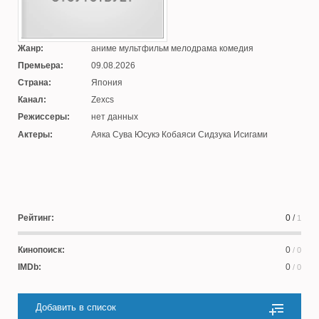
Жанр:
аниме мультфильм мелодрама комедия
Премьера:
09.08.2026
Страна:
Япония
Канал:
Zexcs
Режиссеры:
нет данных
Актеры:
Аяка Сува Юсукэ Кобаяси Сидзука Исигами
Рейтинг:
0
/
1
Кинопоиск:
0
/ 0
IMDb:
0
/ 0
Добавить в список