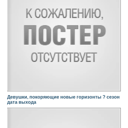
Девушки, покоряющие новые горизонты ? сезон
дата выхода