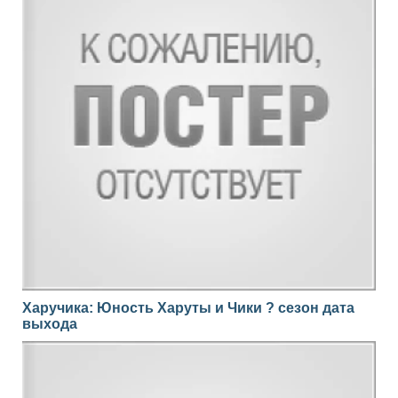
Харучика: Юность Харуты и Чики ? сезон дата
выхода