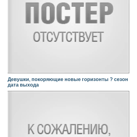
Девушки, покоряющие новые горизонты ? сезон
дата выхода