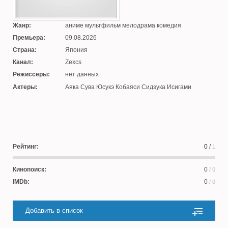
Жанр:
аниме мультфильм мелодрама комедия
Премьера:
09.08.2026
Страна:
Япония
Канал:
Zexcs
Режиссеры:
нет данных
Актеры:
Аяка Сува Юсукэ Кобаяси Сидзука Исигами
Рейтинг:
0
/
1
Кинопоиск:
0
/ 0
IMDb:
0
/ 0
Добавить в список