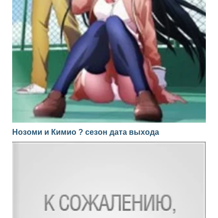
Нозоми и Кимио ? сезон дата выхода