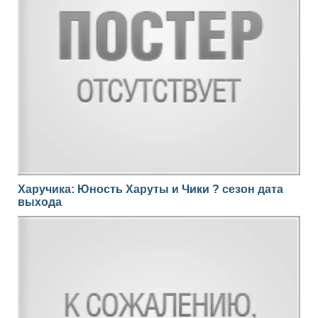
Харучика: Юность Харуты и Чики ? сезон дата
выхода