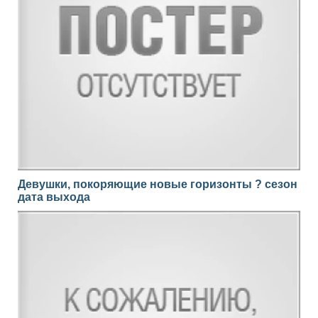
Девушки, покоряющие новые горизонты ? сезон
дата выхода