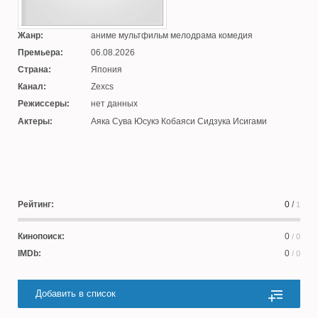
Жанр:
аниме мультфильм мелодрама комедия
Премьера:
06.08.2026
Страна:
Япония
Канал:
Zexcs
Режиссеры:
нет данных
Актеры:
Аяка Сува Юсукэ Кобаяси Сидзука Исигами
Рейтинг:
0
/
1
Кинопоиск:
0
/ 0
IMDb:
0
/ 0
Добавить в список