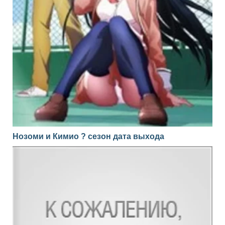
Нозоми и Кимио ? сезон дата выхода