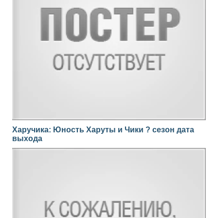
Харучика: Юность Харуты и Чики ? сезон дата
выхода