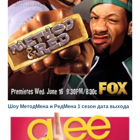
Шоу МетодМена и РедМена 1 сезон дата выхода