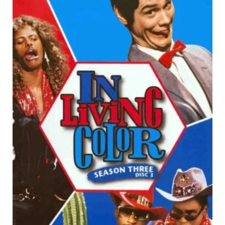
4W05
01.11.1987
5W14
18.12.1988
s02e06
s03e06
4W15
25.10.1987
5W13
27.11.1988
s02e05
s03e05
4W24
18.10.1987
5W12
20.11.1988
s02e04
s03e04
4W14
11.10.1987
5W11
13.11.1988
s02e03
s03e03
4W17
04.10.1987
5W10
06.11.1988
s02e02
s03e02
4W16
22.09.1987
Backstage Special
30.10.1988
s02e01
s03e01