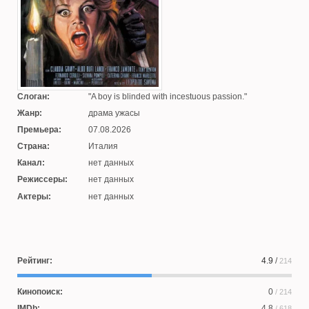
Слоган:
A boy is blinded with incestuous passion.
Жанр:
драма ужасы
Премьера:
07.08.2026
Страна:
Италия
Канал:
нет данных
Режиссеры:
нет данных
Актеры:
нет данных
Рейтинг:
4.9
/
214
Кинопоиск:
0
/ 214
IMDb:
4.8
/ 618