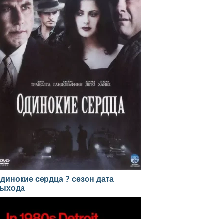
динокие сердца ? сезон дата
ыхода