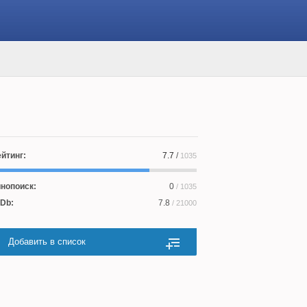
йтинг:
7.7
/
1035
нопоиск:
0
/ 1035
Db:
7.8
/ 21000
Добавить в список