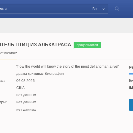
Все
ТЕЛЬ ПТИЦ ИЗ АЛЬКАТРАСА
продолжается
of Alcatraz
now the world will know the story of the most defiant man alive!
Ре
драма криминал биография
ра:
06.08.2026
Ки
США
IM
нет данных
еры:
нет данных
:
нет данных