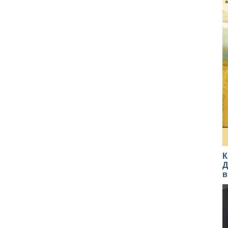
К
Д
в