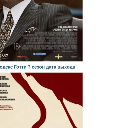
одекс Готти ? сезон дата выхода