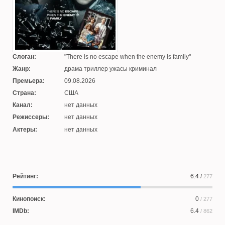
Слоган:
There is no escape when the enemy is family
Жанр:
драма триллер ужасы криминал
Премьера:
09.08.2026
Страна:
США
Канал:
нет данных
Режиссеры:
нет данных
Актеры:
нет данных
Рейтинг:
6.4
/
277
Кинопоиск:
0
/ 277
IMDb:
6.4
/ 862