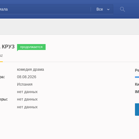
Все
 КРУЗ
продолжается
uz
комедия драма
Ре
ра:
08.08.2026
Испания
Ки
нет данных
IM
еры:
нет данных
:
нет данных