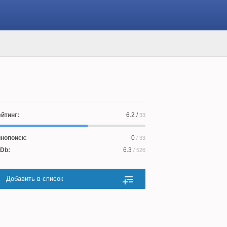
йтинг:
6.2
/
33
нопоиск:
0
/ 33
Db:
6.3
/ 526
Добавить в список