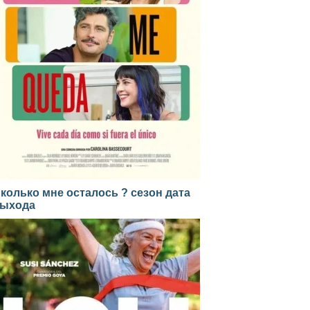
колько мне осталось ? сезон дата
ыхода