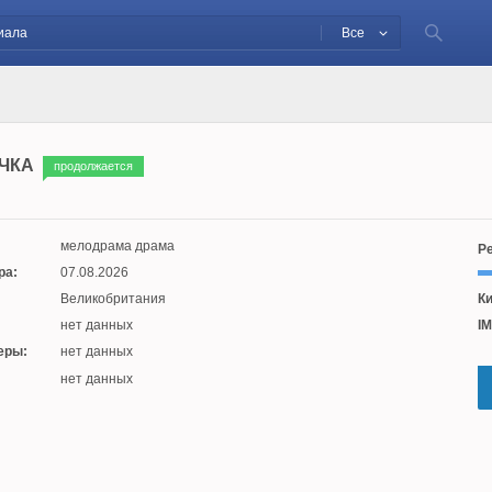
Все
ЧКА
продолжается
мелодрама драма
Ре
ра:
07.08.2026
Великобритания
Ки
нет данных
IM
еры:
нет данных
:
нет данных