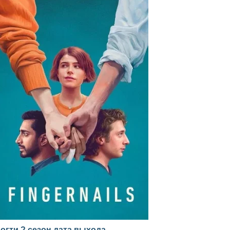
огти ? сезон дата выхода