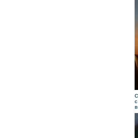
С
с
в