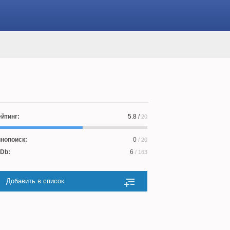
йтинг:
5.8
/
20
нопоиск:
0
/ 20
Db:
6
/ 163
Добавить в список