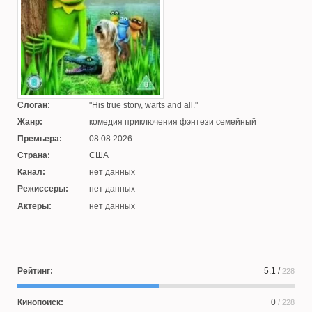
Слоган:
His true story, warts and all.
Жанр:
комедия приключения фэнтези семейный
Премьера:
08.08.2026
Страна:
США
Канал:
нет данных
Режиссеры:
нет данных
Актеры:
нет данных
Рейтинг:
5.1
/
228
Кинопоиск:
0
/ 228