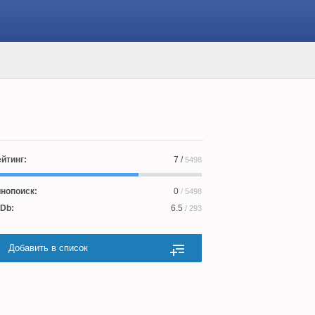
йтинг:
7
/
5498
нопоиск:
0
/ 5498
Db:
6.5
/ 293
Добавить в список