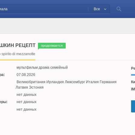
Все
ШКИН РЕЦЕПТ
продолжается
 spirito di mezzanotte
мультфильм драма семейный
Ре
ра:
07.08.2026
Великобритания Ирландия Люксембург Италия Германия
Ки
Латвия Эстония
IM
нет данных
еры:
нет данных
:
нет данных