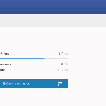
йтинг:
6.7
/
38
нопоиск:
0
/ 38
Db:
6.9
/ 229
Добавить в список