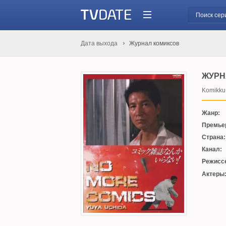
Дата выхода
Журнал комиксов
ЖУРН
Komikku 
Жанр:
Премье
Страна:
Канал:
Режисс
Актеры