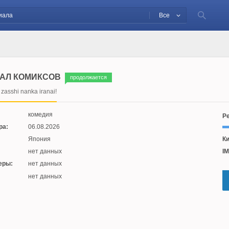
Все
АЛ КОМИКСОВ
продолжается
zasshi nanka iranai!
комедия
Ре
ра:
06.08.2026
Япония
Ки
нет данных
IM
еры:
нет данных
:
нет данных