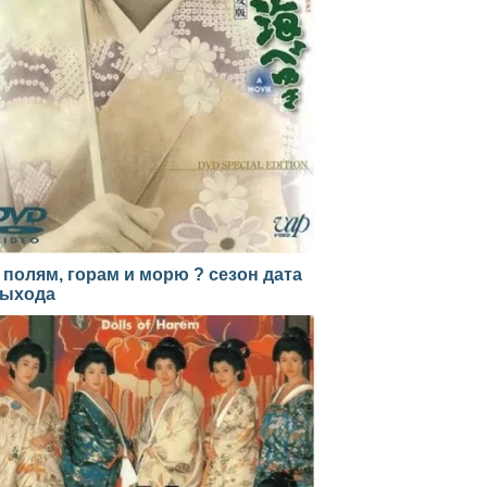
 полям, горам и морю ? сезон дата
ыхода