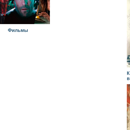
Фильмы
К
в