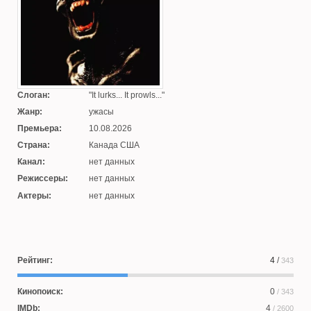
Слоган:
It lurks... It prowls...
Жанр:
ужасы
Премьера:
10.08.2026
Страна:
Канада США
Канал:
нет данных
Режиссеры:
нет данных
Актеры:
нет данных
Рейтинг:
4
/
343
Кинопоиск:
0
/ 343
IMDb:
4
/ 2600