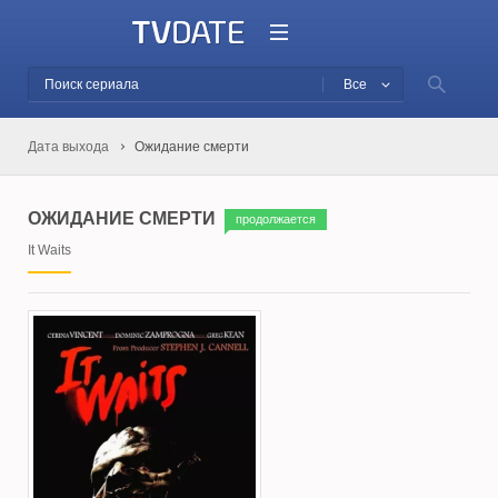
Все
Дата выхода
Ожидание смерти
ОЖИДАНИЕ СМЕРТИ
продолжается
It Waits