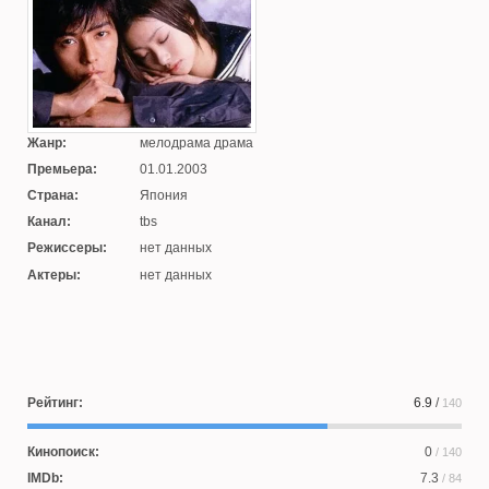
Жанр:
мелодрама драма
Премьера:
01.01.2003
Страна:
Япония
Канал:
tbs
Режиссеры:
нет данных
Актеры:
нет данных
Рейтинг:
6.9
/
140
Кинопоиск:
0
/ 140
IMDb:
7.3
/ 84