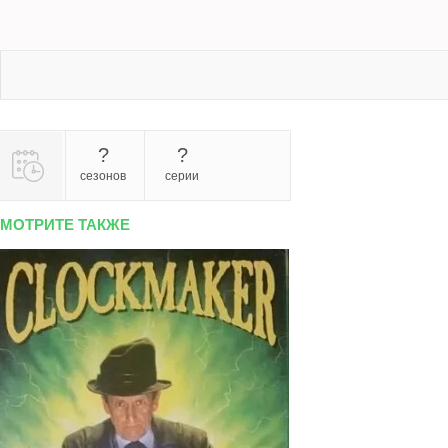
?
?
сезонов
серии
МОТРИТЕ ТАКЖЕ