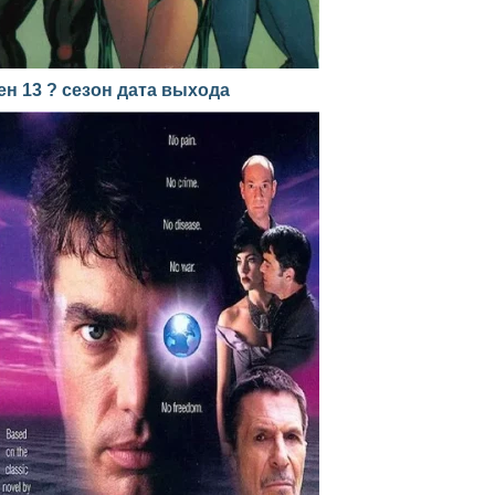
ен 13 ? сезон дата выхода