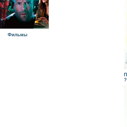
Фильмы
П
?