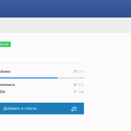
ается
йтинг:
7
/
273
нопоиск:
0
/ 273
Db:
7
/ 448
Добавить в список