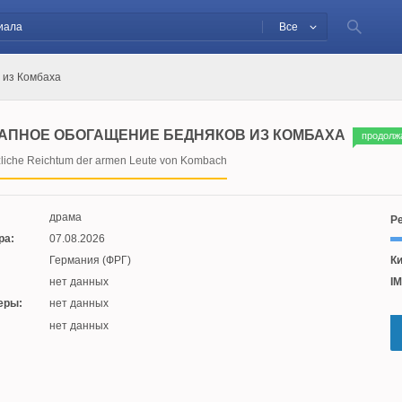
Все
 из Комбаха
АПНОЕ ОБОГАЩЕНИЕ БЕДНЯКОВ ИЗ КОМБАХА
продолж
zliche Reichtum der armen Leute von Kombach
драма
Ре
ра:
07.08.2026
Германия (ФРГ)
Ки
нет данных
IM
еры:
нет данных
:
нет данных