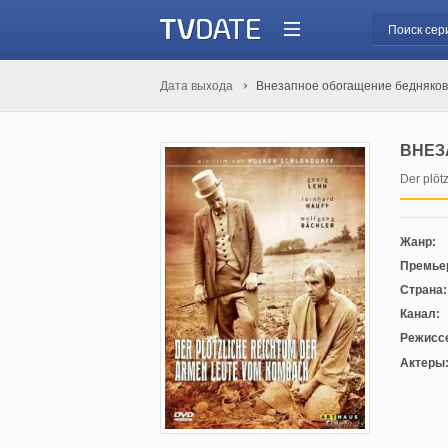
Дата выхода
Внезапное обогащение бедняков
ВНЕЗ
Der plöt
Жанр:
Премье
Страна:
Канал:
Режисс
Актеры