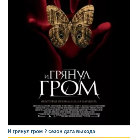
И грянул гром ? сезон дата выхода