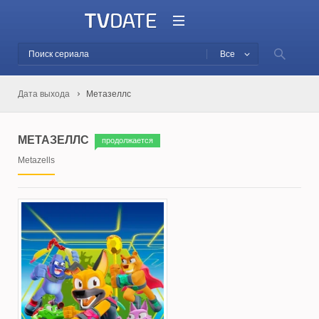
Все
Дата выхода
Метазеллс
МЕТАЗЕЛЛС
продолжается
Metazells