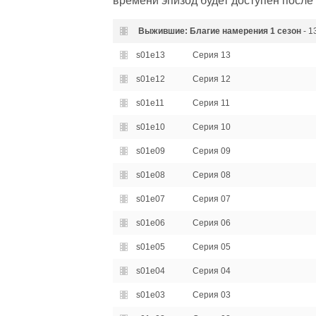
времени эпизод будет доступен после 
Выжившие: Благие намерения
1 сезон
- 1
s01e13
Серия 13
s01e12
Серия 12
s01e11
Серия 11
s01e10
Серия 10
s01e09
Серия 09
s01e08
Серия 08
s01e07
Серия 07
s01e06
Серия 06
s01e05
Серия 05
s01e04
Серия 04
s01e03
Серия 03