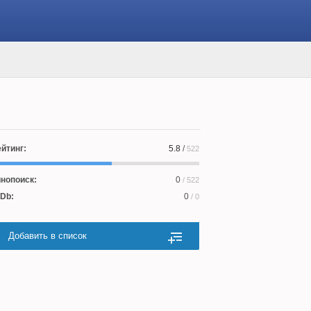
йтинг:
5.8
/
522
нопоиск:
0
/ 522
Db:
0
/ 0
Добавить в список