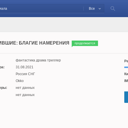
Все
ВШИЕ: БЛАГИЕ НАМЕРЕНИЯ
продолжается
фантастика драма триллер
Ре
ра:
31.08.2021
Россия СНГ
Ки
Okko
IM
еры:
нет данных
:
нет данных