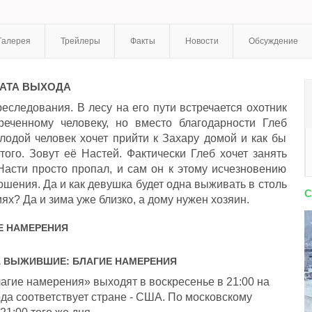
Галерея
Трейлеры
Факты
Новости
Обсуждение
АТА ВЫХОДА
реследования. В лесу на его пути встречается охотник
реченному человеку, но вместо благодарности Глеб
лодой человек хочет прийти к Захару домой и как бы
ого. Зовут её Настей. Фактически Глеб хочет занять
Насти просто пропал, и сам он к этому исчезновению
ошения. Да и как девушка будет одна выживать в столь
С
х? Да и зима уже близко, а дому нужен хозяин.
Е НАМЕРЕНИЯ
А
ВЫЖИВШИЕ: БЛАГИЕ НАМЕРЕНИЯ
гие намерения» выходят в воскресенье в 21:00 на
да соответствует стране - США. По московскому