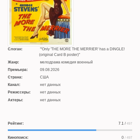
Слоган:
'Only 'THE MORE THE MERRIER' has a DINGLE!
(original Card B poster)
Жанр:
мелодрама комедия военный
Премьера:
09.08.2026
Страна:
США
Канал:
нет данных
Режиссеры:
нет данных
Актеры:
нет данных
Рейтинг:
7.1
/
497
Кинопоиск:
0
/ 497