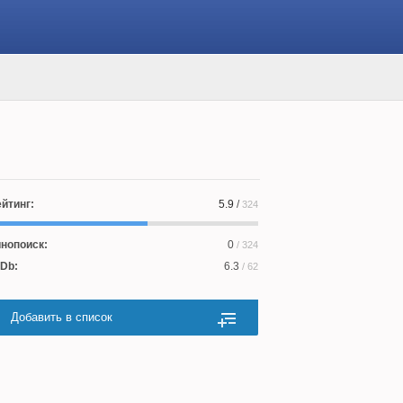
йтинг:
5.9
/
324
нопоиск:
0
/ 324
Db:
6.3
/ 62
Добавить в список