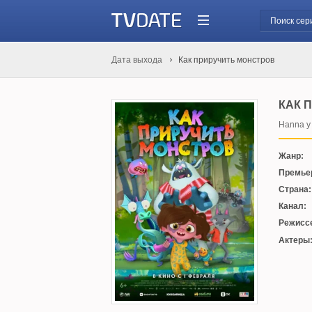
Дата выхода
Как приручить монстров
КАК 
Hanna y 
Жанр:
Премье
Страна:
Канал:
Режисс
Актеры