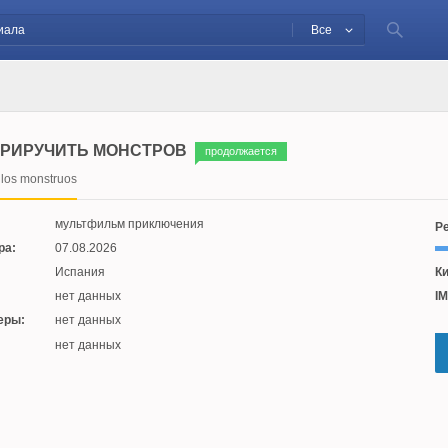
Все
ПРИРУЧИТЬ МОНСТРОВ
продолжается
los monstruos
мультфильм приключения
Ре
ра:
07.08.2026
Испания
Ки
нет данных
IM
еры:
нет данных
:
нет данных