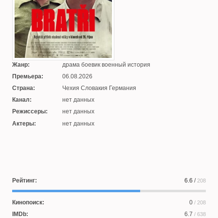
Жанр:
драма боевик военный история
Премьера:
06.08.2026
Страна:
Чехия Словакия Германия
Канал:
нет данных
Режиссеры:
нет данных
Актеры:
нет данных
Рейтинг:
6.6
/
208
Кинопоиск:
0
/ 208
IMDb:
6.7
/ 638