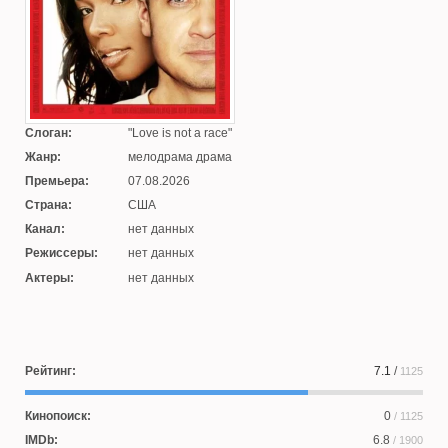
Слоган:
Love is not a race
Жанр:
мелодрама драма
Премьера:
07.08.2026
Страна:
США
Канал:
нет данных
Режиссеры:
нет данных
Актеры:
нет данных
Рейтинг:
7.1
/
1125
Кинопоиск:
0
/ 1125
IMDb:
6.8
/ 1900