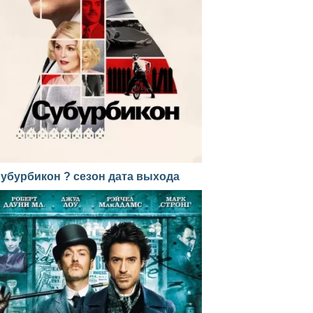
убурбикон ? сезон дата выхода