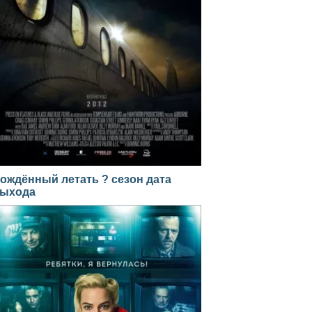
ождённый летать ? сезон дата
ыхода