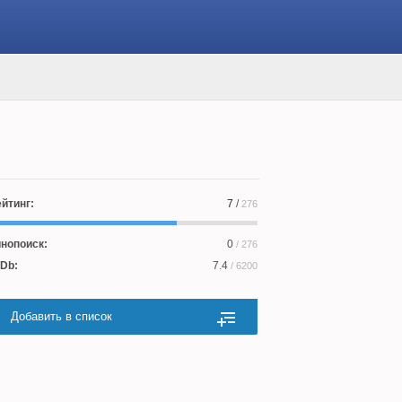
йтинг:
7
/
276
нопоиск:
0
/ 276
Db:
7.4
/ 6200
Добавить в список