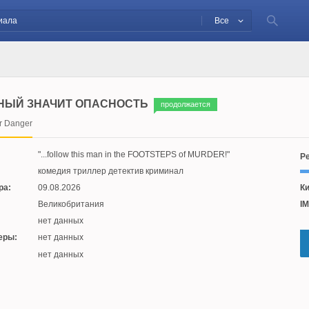
Все
НЫЙ ЗНАЧИТ ОПАСНОСТЬ
продолжается
r Danger
...follow this man in the FOOTSTEPS of MURDER!
Ре
комедия триллер детектив криминал
ра:
09.08.2026
Ки
Великобритания
IM
нет данных
еры:
нет данных
:
нет данных