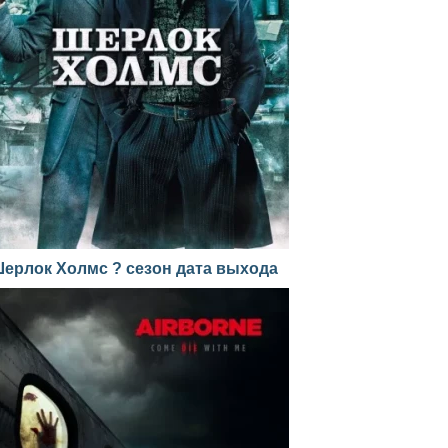
ерлок Холмс ? сезон дата выхода