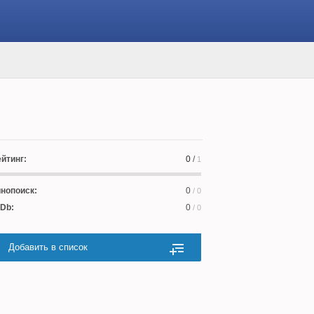
йтинг:
0
/
1
нопоиск:
0
/ 0
Db:
0
/ 0
Добавить в список