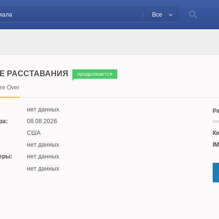
Все
Е РАССТАВАНИЯ
продолжается
're Over
нет данных
Ре
ра:
08.08.2026
США
Ки
нет данных
IM
еры:
нет данных
:
нет данных