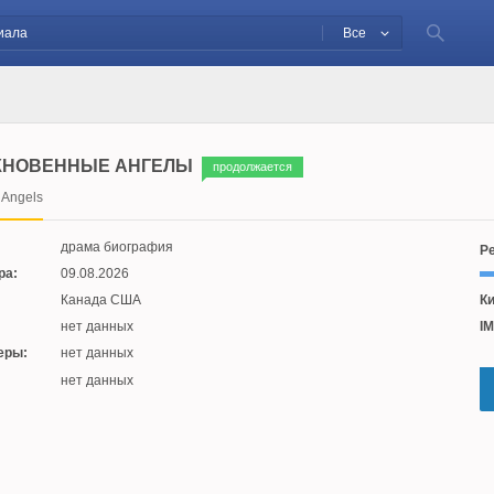
Все
НОВЕННЫЕ АНГЕЛЫ
продолжается
 Angels
драма биография
Ре
ра:
09.08.2026
Канада США
Ки
нет данных
IM
еры:
нет данных
:
нет данных