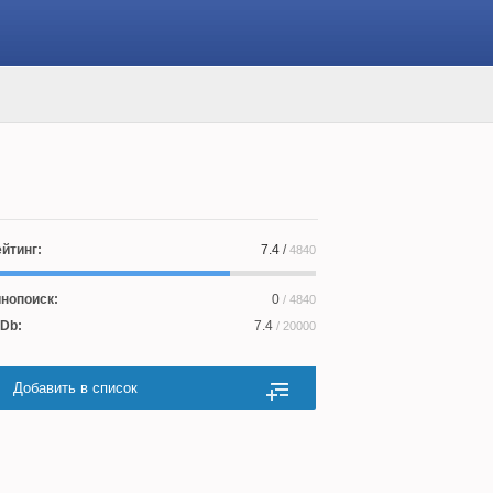
йтинг:
7.4
/
4840
нопоиск:
0
/ 4840
Db:
7.4
/ 20000
Добавить в список