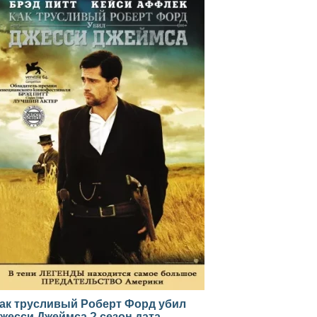
ак трусливый Роберт Форд убил
жесси Джеймса ? сезон дата