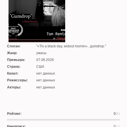
Слоган:
«Tis a black day, widout mornin»...gumdrop.
Жанр:
ужасы
Премьера:
07.08.2026
Страна:
США
Канал:
нет данных
Режиссеры:
нет данных
Актеры:
нет данных
Рейтинг:
0
/
1
Кинопоиск:
0
/ 1