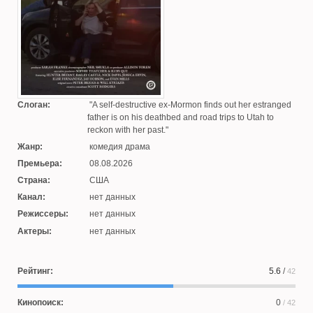
Слоган:
A self-destructive ex-Mormon finds out her estranged
father is on his deathbed and road trips to Utah to
reckon with her past.
Жанр:
комедия драма
Премьера:
08.08.2026
Страна:
США
Канал:
нет данных
Режиссеры:
нет данных
Актеры:
нет данных
Рейтинг:
5.6
/
42
Кинопоиск:
0
/ 42