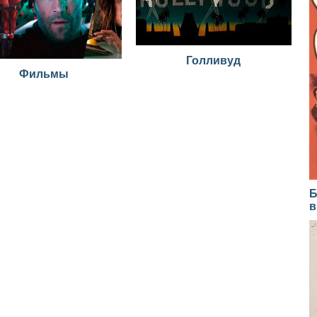
Голливуд
Фильмы
Б
в