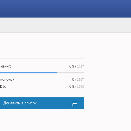
йтинг:
6.9
/
2317
нопоиск:
0
/ 2317
Db:
6.8
/ 1200
Добавить в список