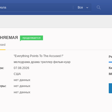
Все
НЯЕМАЯ
продолжается
used
Everything Points To The Accused !
Ре
мелодрама драма триллер фильм-нуар
ра:
07.08.2026
Ки
США
IM
нет данных
еры:
нет данных
:
нет данных