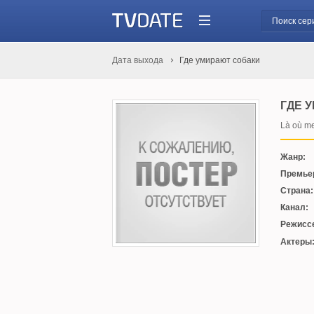
Дата выхода
Где умирают собаки
ГДЕ 
Là où me
Жанр:
Премье
Страна:
Канал:
Режисс
Актеры