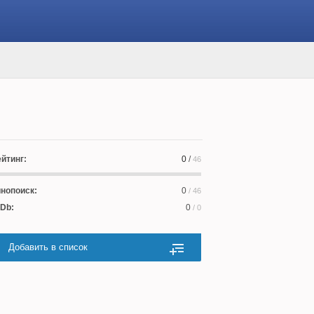
йтинг:
0
/
46
нопоиск:
0
/ 46
Db:
0
/ 0
Добавить в список