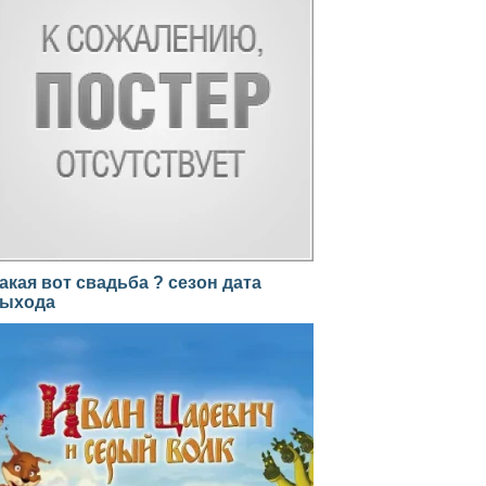
акая вот свадьба ? сезон дата
ыхода