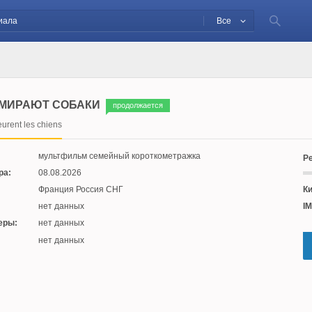
Все
УМИРАЮТ СОБАКИ
продолжается
urent les chiens
мультфильм семейный короткометражка
Ре
ра:
08.08.2026
Франция Россия СНГ
Ки
нет данных
IM
еры:
нет данных
:
нет данных