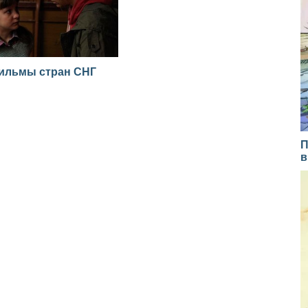
ильмы стран СНГ
П
в