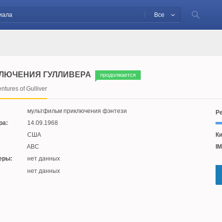
Все
ЛЮЧЕНИЯ ГУЛЛИВЕРА
продолжается
ntures of Gulliver
мультфильм приключения фэнтези
Ре
ра:
14.09.1968
США
Ки
ABC
IM
еры:
нет данных
:
нет данных