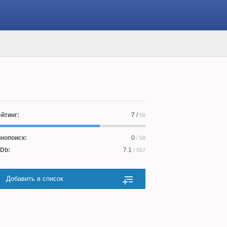
йтинг:
7
/
58
нопоиск:
0
/ 58
Db:
7.1
/ 567
Добавить в список