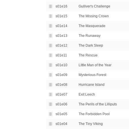
s01e16
Gulliver's Challenge
s01e15
The Missing Crown
s01e14
The Masquerade
s01e13
The Runaway
s01e12
The Dark Sleep
s01e11
The Rescue
s01e10
Little Man of the Year
s01e09
Mysterious Forest
s01e08
Hurricane Island
s01e07
Exit Leech
s01e06
The Perils of the Lilliputs
s01e05
The Forbidden Pool
s01e04
The Tiny Viking