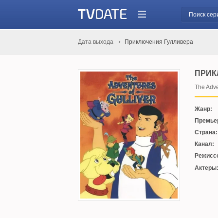
Дата выхода
Приключения Гулливера
ПРИК
The Adve
Жанр:
Премье
Страна:
Канал:
Режисс
Актеры