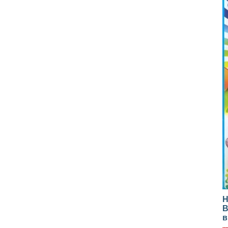
Н
В
в