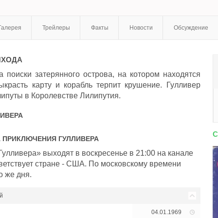
Галерея
Трейлеры
Факты
Новости
Обсуждение
ЫХОДА
а поиски затерянного острова, на котором находятся
ыкрасть карту и корабль терпит крушение. Гулливер
липуты в Королевстве Лилипутия.
ИВЕРА
С
А
ПРИКЛЮЧЕНИЯ ГУЛЛИВЕРА
улливера» выходят в воскресенье в 21:00 на канале
ветствует стране - США. По московскому времени
о же дня.
й
04.01.1969