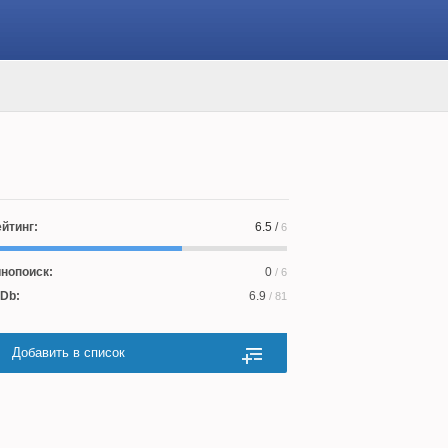
йтинг:
6.5
/
6
нопоиск:
0
/ 6
Db:
6.9
/ 81
Добавить в список