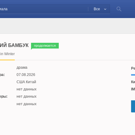
Все
ИЙ БАМБУК
продолжается
n Winter
драма
Ре
ра:
07.08.2026
США Китай
Ки
нет данных
IM
еры:
нет данных
:
нет данных