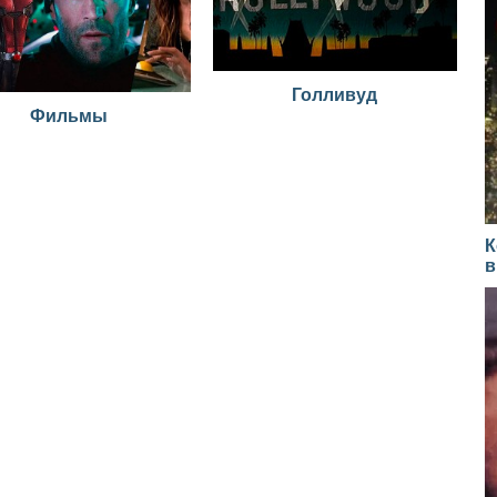
Голливуд
Фильмы
К
в