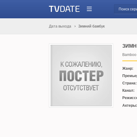
Дата выхода
Зимний бамбук
ЗИМН
Bamboo i
Жанр:
Премье
Страна:
Канал:
Режисс
Актеры