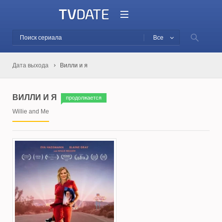
Все
Дата выхода
Вилли и я
ВИЛЛИ И Я
продолжается
Willie and Me