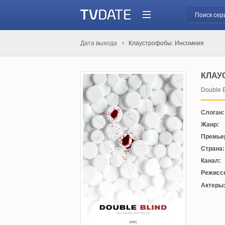
Дата выхода
Клаустрофобы: Инсомния
КЛАУ
Double B
Слоган:
Жанр:
Премье
Страна:
Канал:
Режисс
Актеры