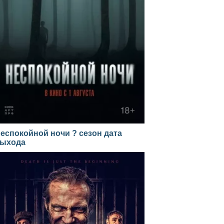
еспокойной ночи ? сезон дата
ыхода