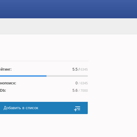
йтинг:
5.5
/
6345
нопоиск:
0
/ 6345
Db:
5.6
/ 7000
Добавить в список