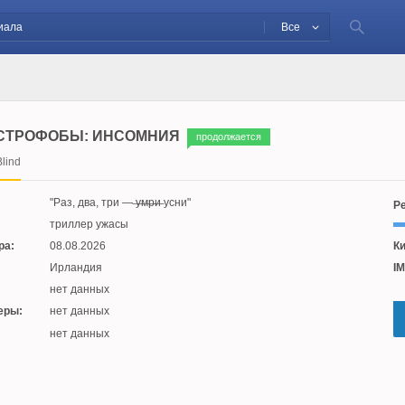
Все
СТРОФОБЫ: ИНСОМНИЯ
продолжается
lind
Раз, два, три — ̶у̶м̶р̶и̶ усни
Ре
триллер ужасы
ра:
08.08.2026
Ки
Ирландия
IM
нет данных
еры:
нет данных
:
нет данных