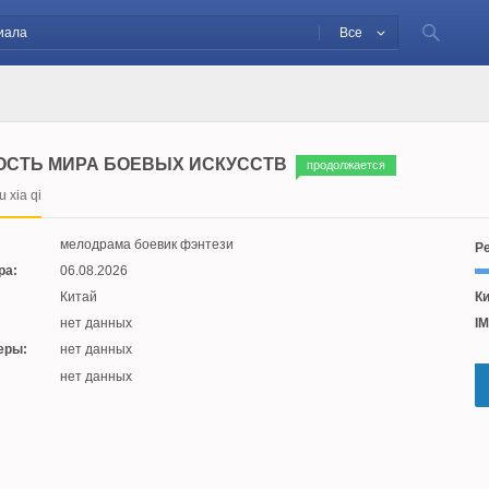
Все
ОСТЬ МИРА БОЕВЫХ ИСКУССТВ
продолжается
 xia qi
мелодрама боевик фэнтези
Ре
ра:
06.08.2026
Китай
Ки
нет данных
IM
еры:
нет данных
:
нет данных