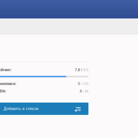
йтинг:
7.6
/
379
нопоиск:
0
/ 379
Db:
8
/ 88
Добавить в список