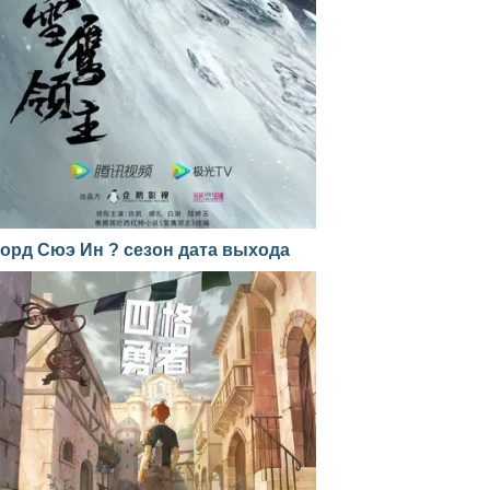
орд Сюэ Ин ? сезон дата выхода