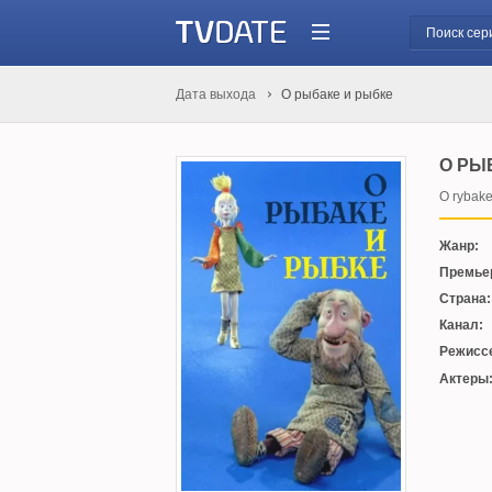
Дата выхода
О рыбаке и рыбке
О РЫ
O rybake
Жанр:
Премье
Страна:
Канал:
Режисс
Актеры