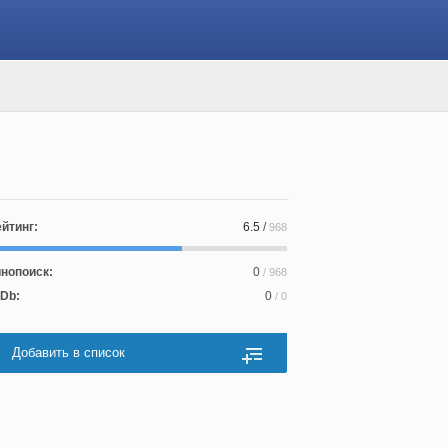
йтинг:
6.5
/
968
нопоиск:
0
/ 968
Db:
0
/ 0
Добавить в список