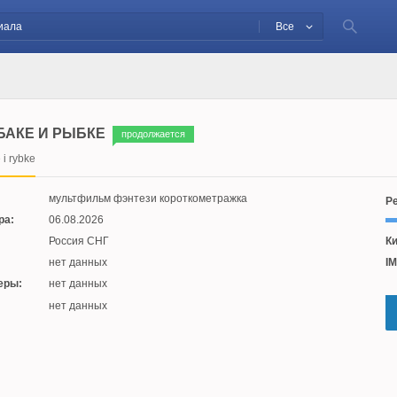
Все
БАКЕ И РЫБКЕ
продолжается
 i rybke
мультфильм фэнтези короткометражка
Ре
ра:
06.08.2026
Россия СНГ
Ки
нет данных
IM
еры:
нет данных
:
нет данных