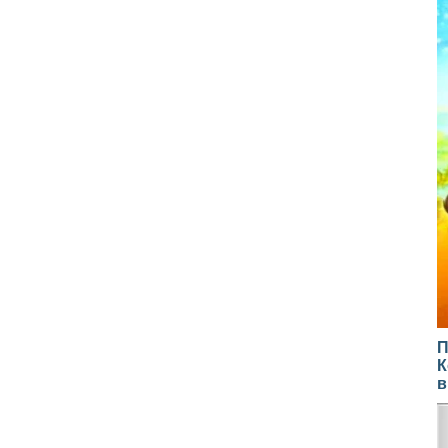
П
К
в