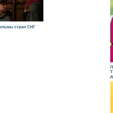
ильмы стран СНГ
П
Т
д